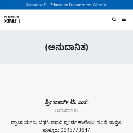
Karnataka PU Education Department Website
(ಅನುದಾನಿತ)
ಶ್ರೀ ಜಾರ್ಜ್ ಟಿ. ಎಸ್.
(ಅನುದಾನಿತ)
ಪ್ರಾಚಾರ್ಯರು ಬೆಥನಿ ಪದವಿ ಪೂರ್ವ ಕಾಲೇಜು, ನೂಜಿ ಬಾಳ್ತಿಲ,
ಪುತ್ತೂರು 9845773647