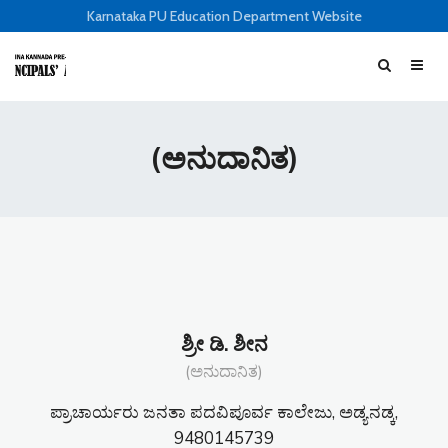
Karnataka PU Education Department Website
(ಅನುದಾನಿತ)
ಶ್ರೀ ಡಿ. ಶೀನ
(ಅನುದಾನಿತ)
ಪ್ರಾಚಾರ್ಯರು ಜನತಾ ಪದವಿಪೂರ್ವ ಕಾಲೇಜು, ಅಡ್ಯನಡ್ಕ,
9480145739