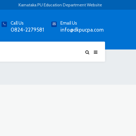
Karnataka PU Education Department Website
Call Us
Email Us
0824-2279581
info@dkpucpa.com